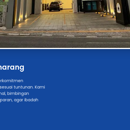
emarang
berkomitmen
esuai tuntunan. Kami
al, bimbingan
paran, agar ibadah