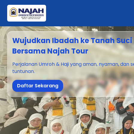
Wujudkan Ibadah ke Tanah Suci
Bersama Najah Tour
Perjalanan Umroh & Haji yang aman, nyaman, dan s
tuntunan.
Daftar Sekarang